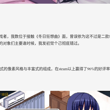
者，我数位于接触《冬日狂想曲》面，曾误依为这不过是二款​​单
的对象们主要逢时候，我发初觉个己彻底错过。
致式的像素风格与丰富式的组成，在steam以上赢得了​​96%的好评率