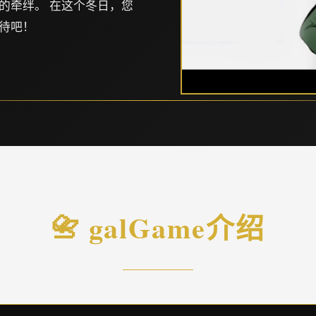
的牵绊。 在这个冬日，您
待吧！
📇 galGame介绍