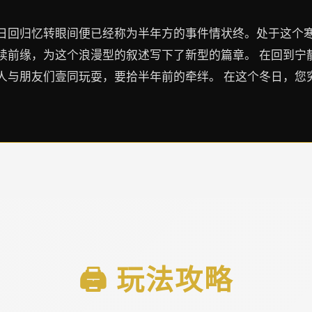
日回归忆转眼间便已经称为半年方的事件情状终。处于这个
续前缘，为这个浪漫型的叙述写下了新型的篇章。 在回到宁
人与朋友们壹同玩耍，要拾半年前的牵绊。 在这个冬日，您
🖨️ 玩法攻略