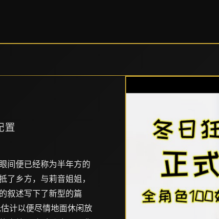
配置
眼间便已经称为半年方的
抵了乡方，与莉音姐姐，
的叙述写下了新型的篇
光估计以便尽情地面休闲放