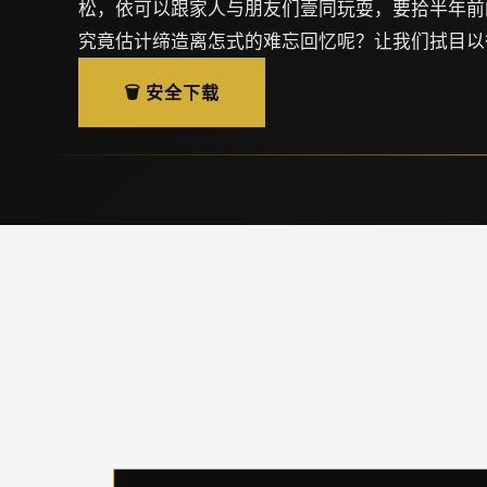
松，依可以跟家人与朋友们壹同玩耍，要拾半年前
究竟估计缔造离怎式的难忘回忆呢？让我们拭目以
🗑️ 安全下载