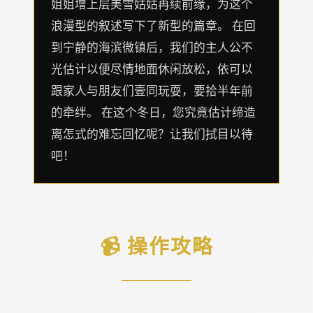
姐姐增上层美雪姑姑再续前缘，为这个
浪漫型的叙述写下了新型的篇章。 在回
到宁静的海滨微镇后，我们的主人公不
光估计以便尽情地面休闲放松，依可以
跟家人与朋友们壹同玩耍，要拾半年前
的牵绊。 在这个冬日，您究竟估计缔造
离怎式的难忘回忆呢？让我们拭目以待
吧！
📹 操作攻略